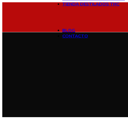
TIENDA DESTILADOS THC
Destilados Importados THC e
Dispositivos Desechables en 
Baterías para Destilados THC
Destilados Nacionales THC e
BLOG
CONTACTO