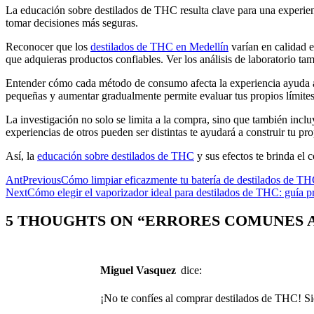
La educación sobre destilados de THC resulta clave para una experienc
tomar decisiones más seguras.
Reconocer que los
destilados de THC en Medellín
varían en calidad e
que adquieras productos confiables. Ver los análisis de laboratorio t
Entender cómo cada método de consumo afecta la experiencia ayuda a 
pequeñas y aumentar gradualmente permite evaluar tus propios límites
La investigación no solo se limita a la compra, sino que también incluy
experiencias de otros pueden ser distintas te ayudará a construir tu p
Así, la
educación sobre destilados de THC
y sus efectos te brinda el 
Ant
Previous
Cómo limpiar eficazmente tu batería de destilados de T
Next
Cómo elegir el vaporizador ideal para destilados de THC: guía pr
5 THOUGHTS ON “
ERRORES COMUNES A
Miguel Vasquez
dice:
¡No te confíes al comprar destilados de THC! Si