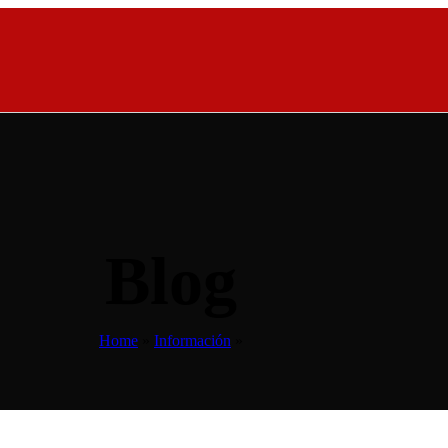
n Medellín
Medellín
 en Medellín
n Medellín
Blog
Home
»
Información
»