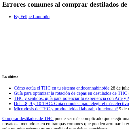
Errores comunes al comprar destilados de
By
Felipe Londoño
Lo último
Cómo actúa el THC en tu sistema endocannabinoide
28 de jul
Guía para optimizar la rotación de cepas en destilados de THC
THC y sentidos: guía para potenciar tu experiencia con Arte y
Delta-8, 9 y 10 THC: Guía completa para elegir el más efectivo
Microdosis de THC y productividad laboral: ¿funcionan?
9 de
Comprar destilados de THC
puede ser más complicado que elegir una s
novatos a menudo caen en trampas comunes que pueden arruinar la e
solo un mito urbano; es una realidad que debes considerar.