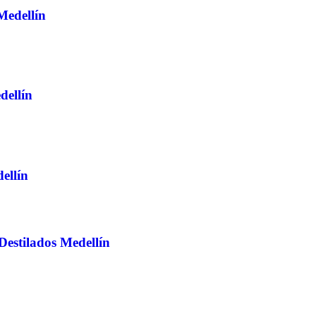
Medellín
dellín
ellín
stilados Medellín