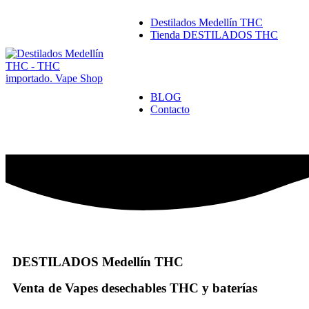
Destilados Medellín THC
Tienda DESTILADOS THC
Destilados Importados THC e
Dispositivos Desechables en 
Baterías para Destilados THC
Destilados Nacionales THC e
BLOG
Contacto
DESTILADOS Medellín THC
Venta de Vapes desechables THC y baterías