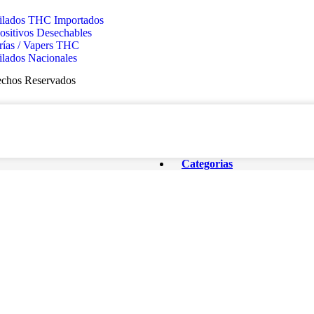
ilados THC Importados
ositivos Desechables
rías / Vapers THC
ilados Nacionales
echos Reservados
Categorias