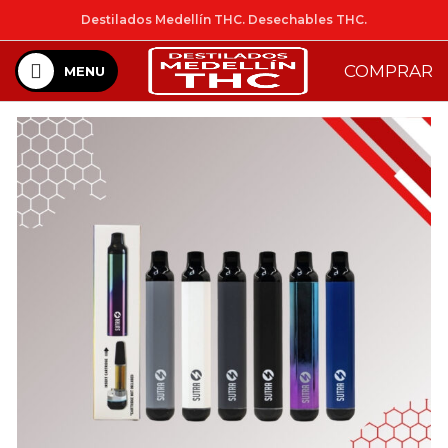
Destilados Medellín THC. Desechables THC.
COMPRAR
MENU