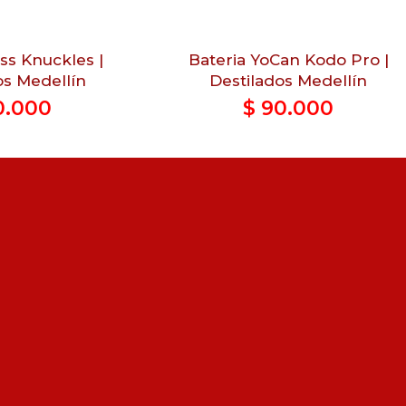
ss Knuckles |
Bateria YoCan Kodo Pro |
os Medellín
Destilados Medellín
0.000
$
90.000