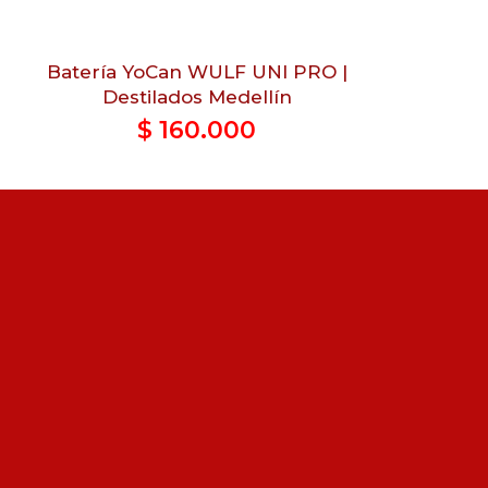
Batería YoCan WULF UNI PRO |
YoCan WULF
Destilados Medellín
$
160.000