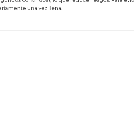
undos continuos), lo que reduce riesgos. Para evitar
ariamente una vez llena.