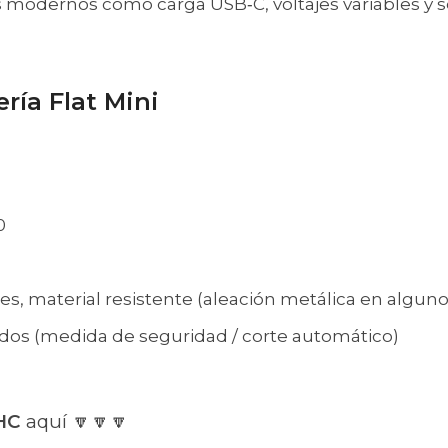
modernos como carga USB‑C, voltajes variables y s
ría Flat Mini
0
es, material resistente (aleación metálica en algu
dos (medida de seguridad / corte automático)
THC
aquí 🔽🔽🔽