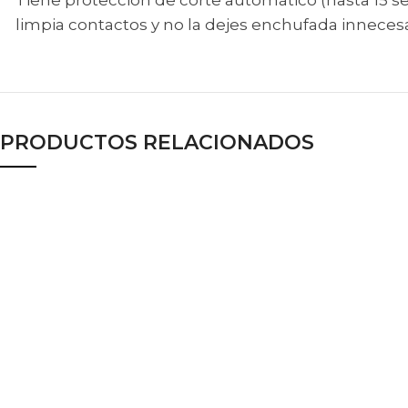
Tiene protección de corte automático (hasta 15 seg
limpia contactos y no la dejes enchufada inneces
PRODUCTOS RELACIONADOS