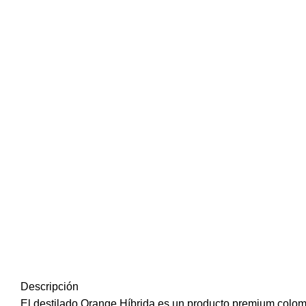
Descripción
El destilado Orange Híbrida es un producto premium colo