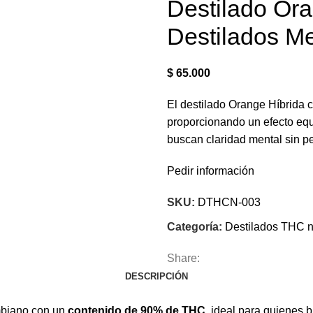
Destilado Oran
Destilados Me
$
65.000
El destilado Orange Híbrida 
proporcionando un efecto equi
buscan claridad mental sin p
Pedir información
SKU:
DTHCN-003
Categoría:
Destilados THC n
Share:
DESCRIPCIÓN
mbiano con un
contenido de 90% de THC
, ideal para quienes 