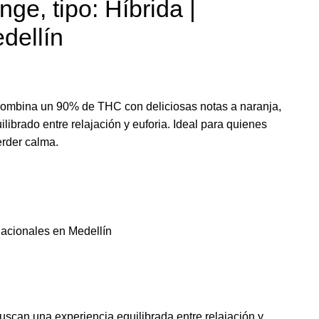
ge, tipo: Híbrida |
dellín
combina un 90% de THC con deliciosas notas a naranja,
librado entre relajación y euforia. Ideal para quienes
erder calma.
acionales en Medellín
buscan una experiencia equilibrada entre relajación y